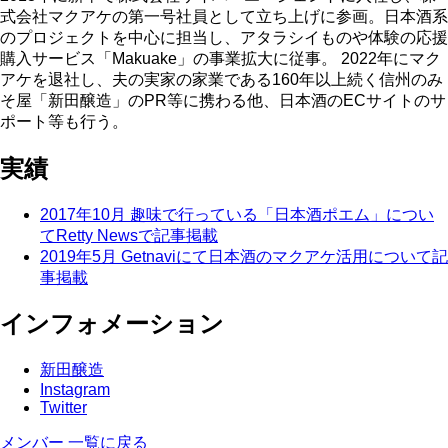
式会社マクアケの第一号社員として立ち上げに参画。日本酒系
のプロジェクトを中心に担当し、アタラシイものや体験の応援
購入サービス「Makuake」の事業拡大に従事。 2022年にマク
アケを退社し、夫の実家の家業である160年以上続く信州のみ
そ屋「新田醸造」のPR等に携わる他、日本酒のECサイトのサ
ポート等も行う。
実績
2017年10月 趣味で行っている「日本酒ポエム」につい
てRetty Newsで記事掲載
2019年5月 Getnaviにて日本酒のマクアケ活用について記
事掲載
インフォメーション
新田醸造
Instagram
Twitter
メンバー 一覧に戻る