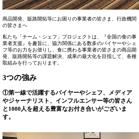
商品開発、
販路開拓等に
お困りの
事業者の皆さま、
行政機関
の皆さまへ
私たち「チーム・シェフ」プロジェクトは、
『全国の食の事
業者支援』を趣旨に、
協力関係にある
数多のバイヤーやシェ
フ等の
お力をお借りし、
食に携わる事業者の皆さまの
商品開
発、販路開拓等の課題解決、
成果の最大化を
目指して、
各種
取組みを行っております。
3つの強み
①
第一線で活躍するバイヤーやシェフ、メディア
やジャーナリスト、インフルエンサー等の皆さん
と1000人を超える豊富なお付き合いがございま
す。