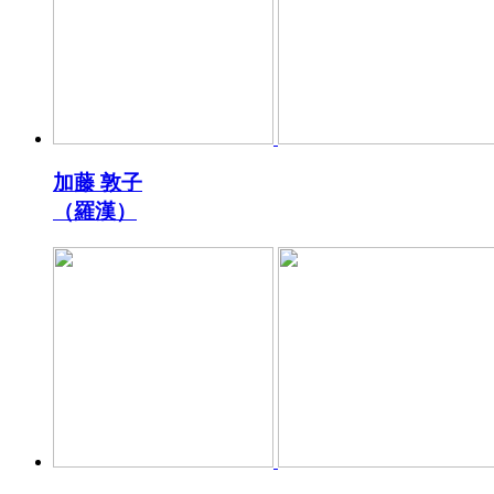
加藤 敦子
（羅漢）