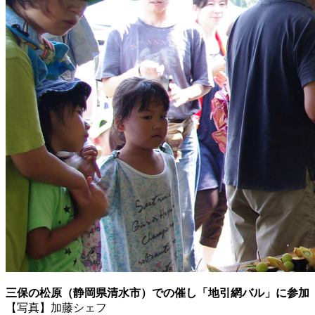
三保の松原（静岡県清水市）での催し「地引網バル」に参加
【写真】加藤シェフ